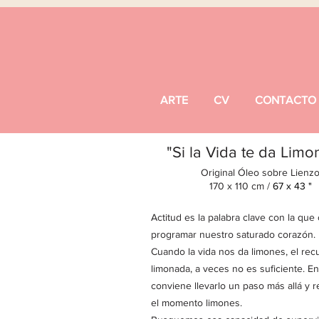
ARTE
CV
CONTACTO
"Si la Vida te da Lim
Original Ó
le
o sobre Lienz
170 x 110 cm /
67 x 43 "
Actitud es la palabra clave con la que
programar nuestro saturado corazón.
Cuando la vida nos da limones, el recu
limonada, a veces no es suficiente. E
conviene llevarlo un paso más allá y r
el momento limones.