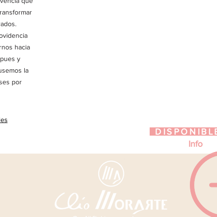
vencia que
transformar
rados.
rovidencia
rnos hacia
 pues y
usemos la
ses por
les
DISPONIBL
Info