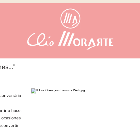
ones…"
o
 convendría
rrir a hacer
n ocasiones
econvertir