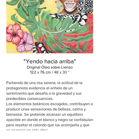
"Yendo hacia arriba"
Original
Ó
le
o
sobre Lienzo
122 x 76 cm /
48 x 30 "
Partiendo de una risa serena, la actitud de la
protagonista evidencia el anhelo de un
sentimiento que desafía a la gravedad y sus
predecibles consecuencias.
Los elementos botánicos escogidos, contribuyen a
producir unas sensaciones de belleza, calma y
bienestar. Se pretende alcanzar un equilibrio
apacible en donde el blanco y negro se confabulan
para resaltar el colorido que los acompaña y que
es esencial en esta obra.
La premisa, contagiar el espíritu con un impulso