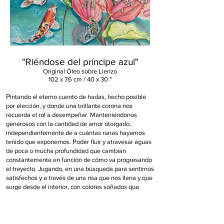
"Riéndose del príncipe azul"
Original
Ó
le
o
sobre Lienzo
102 x 76 cm / 40 x 30 "
P
intando el eterno cuento de hadas, hecho posible
por elección, y donde una brillante corona nos
recuerda el rol a desempeñar. Manteniéndonos
generosos con la cantidad de amor otorgado,
independientemente de a cuántas ranas hayamos
tenido que exponernos. Poder fluir y atravesar aguas
de poca o mucha profundidad que cambian
constantemente en función de cómo va progresando
el trayecto. Jugando, en una búsqueda para sentirnos
satisfechos y a través de una risa que nos llena y que
surge desde el interior, con colores soñados que
aumentan el potencial de mimar la vida y la belleza.
Con el objetivo de convertirnos en los dueños de
nuestro destino, sin tener en cuenta si navegamos en
solitario o felizmente acompañados.