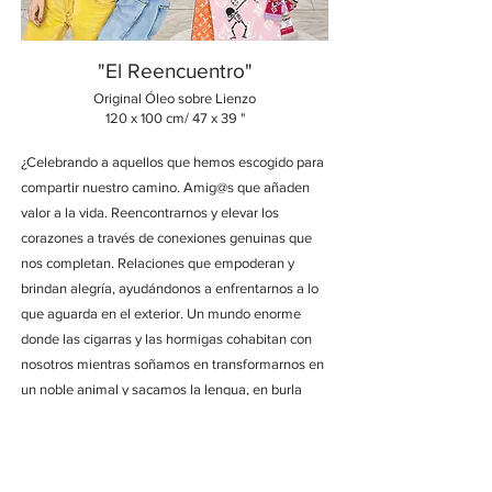
"El Reencuentro"
Original
Ó
le
o
sobre Lienzo
120 x 100
cm/
47 x 39 "
¿Celebrando a aquellos que hemos escogido para
compartir nuestro camino. Amig@s que añaden
valor a la vida. Reencontrarnos y elevar los
corazones a través de conexiones genuinas que
nos completan. Relaciones que empoderan y
brindan alegría, ayudándonos a enfrentarnos a lo
que aguarda en el exterior. Un mundo enorme
donde las cigarras y las hormigas cohabitan con
nosotros mientras soñamos en transformarnos en
un noble animal y sacamos la lengua, en burla
desafiante, a quienes no quieren que se nos
escuche.